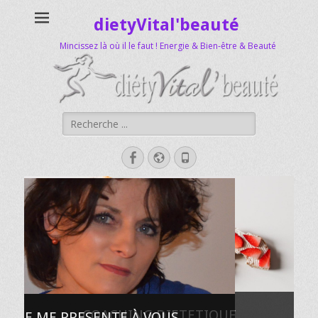
dietyVital'beauté
Mincissez là où il le faut ! Energie & Bien-être & Beauté
Rechercher :
Facebook
Site
Tél
web
COACHING DIETETIQUE