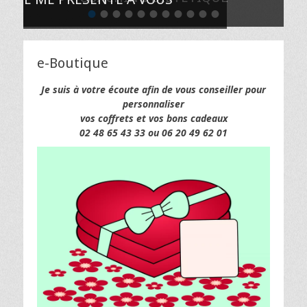
ESENTE À VOUS
•
•
•
•
•
•
•
•
•
•
•
Posté
le
de
dietyvitflci2020
e-Boutique
Je suis à votre écoute afin de vous conseiller pour
personnaliser
vos coffrets et vos bons cadeaux
02 48 65 43 33 ou 06 20 49 62 01